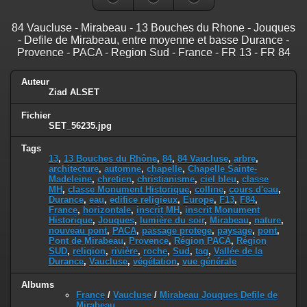
84 Vaucluse - Mirabeau - 13 Bouches du Rhone - Jouques
- Defile de Mirabeau, entre moyenne et basse Durance -
Provence - PACA - Region Sud - France - FR 13 - FR 84
Auteur
Ziad ALSET
Fichier
SET_56235.jpg
Tags
13
,
13 Bouches du Rhône
,
84
,
84 Vaucluse
,
arbre
,
architecture
,
automne
,
chapelle
,
Chapelle Sainte-
Madeleine
,
chretien
,
christianisme
,
ciel bleu
,
classe
MH
,
classe Monument Historique
,
colline
,
cours d'eau
,
Durance
,
eau
,
edifice religieux
,
Europe
,
F13
,
F84
,
France
,
horizontale
,
inscrit MH
,
inscrit Monument
Historique
,
Jouques
,
lumière du soir
,
Mirabeau
,
nature
,
nouveau pont
,
PACA
,
passage protege
,
paysage
,
pont
,
Pont de Mirabeau
,
Provence
,
Région PACA
,
Région
SUD
,
religion
,
rivière
,
roche
,
Sud
,
tag
,
Vallée de la
Durance
,
Vaucluse
,
végétation
,
vue générale
Albums
France
/
Vaucluse
/
Mirabeau Jouques Defile de
Mirabeau